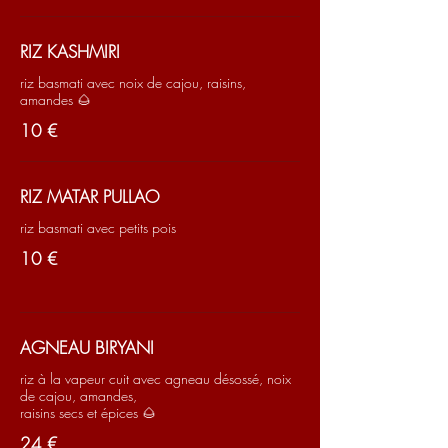
RIZ KASHMIRI
riz basmati avec noix de cajou, raisins,
10 €
RIZ MATAR PULLAO
riz basmati avec petits pois
10 €
AGNEAU BIRYANI
riz à la vapeur cuit avec agneau désossé, noix
de cajou, amandes,
raisins secs et épices 🌰
24 €