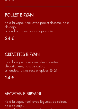
POULET BIRYANI
riz à la vapeur cuit avec poulet désossé, noix
de cajou,
amandes, raisins secs et épices 🌰
24 €
CREVETTES BIRYANI
riz à la vapeur cuit avec des crevettes
décortiquées, noix de cajou,
amandes, raisins secs et épices 🌰 🐚
24 €
VEGETABLE BIRYANI
riz à la vapeur cuit avec légumes de saison,
noix de cajou,