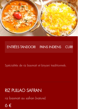
ENTRÉES TANDOORI
PAINS INDIENS
CURRIES DE POULET
Spécialités de riz basmati et biryani traditionnels.
RIZ PULLAO SAFRAN
riz basmati au safran (nature)
6 €