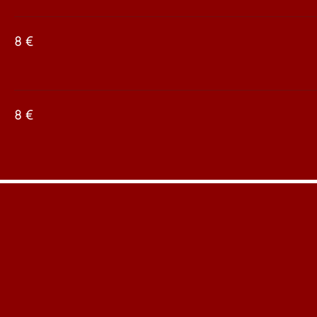
‏8 €
‏8 €