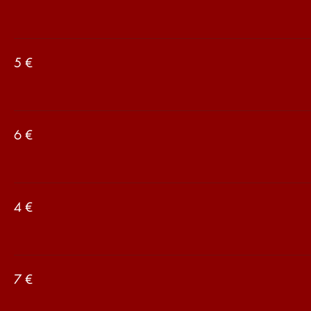
‏5 €
‏6 €
‏4 €
‏7 €