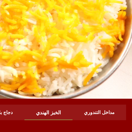
مداخل التندوري
الخبز الهندي
دجاج با